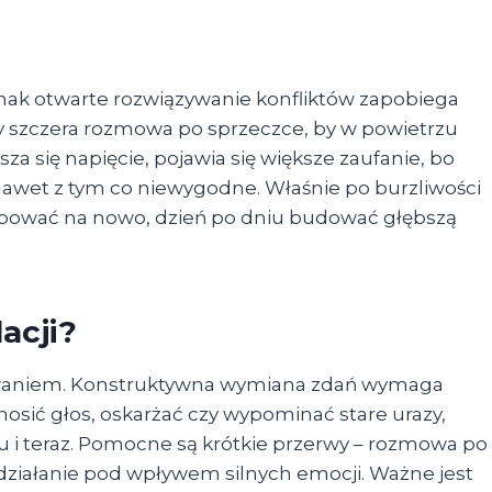
dnak otwarte rozwiązywanie konfliktów zapobiega
czy szczera rozmowa po sprzeczce, by w powietrzu
a się napięcie, pojawia się większe zaufanie, bo
nawet z tym co niewygodne. Właśnie po burzliwości
próbować na nowo, dzień po dniu budować głębszą
acji?
rowaniem. Konstruktywna wymiana zdań wymaga
nosić głos, oskarżać czy wypominać stare urazy,
 tu i teraz. Pomocne są krótkie przerwy – rozmowa po
ż działanie pod wpływem silnych emocji. Ważne jest