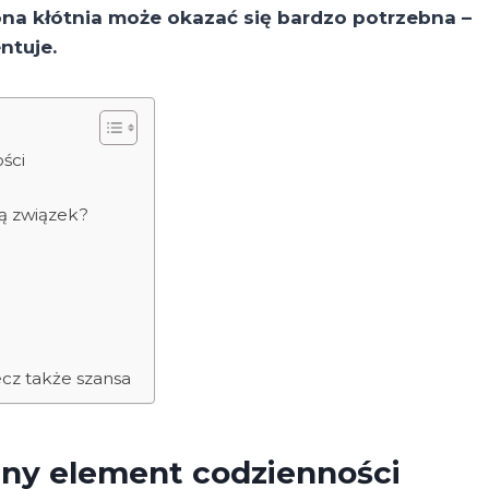
a kłótnia może okazać się bardzo potrzebna –
entuje.
ści
ją związek?
lecz także szansa
alny element codzienności