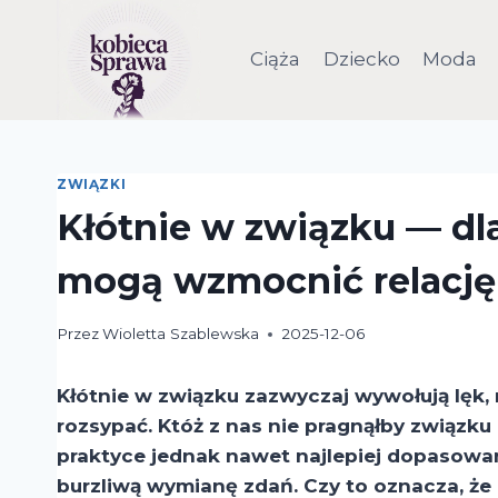
Przejdź
do
Ciąża
Dziecko
Moda
treści
ZWIĄZKI
Kłótnie w związku — dla
mogą wzmocnić relację
Przez
Wioletta Szablewska
2025-12-06
Kłótnie w związku zazwyczaj wywołują lęk,
rozsypać. Któż z nas nie pragnąłby związk
praktyce jednak nawet najlepiej dopasowa
burzliwą wymianę zdań. Czy to oznacza, że