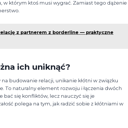
gu, w którym ktoś musi wygrać. Zamiast tego dążenie
erstwo.
lację z partnerem z borderline — praktyczne
ożna ich uniknąć?
a budowanie relacji, unikanie kłótni w związku
e. To naturalny element rozwoju i łączenia dwóch
bać się konfliktów, lecz nauczyć się je
ość polega na tym, jak radzić sobie z kłótniami w