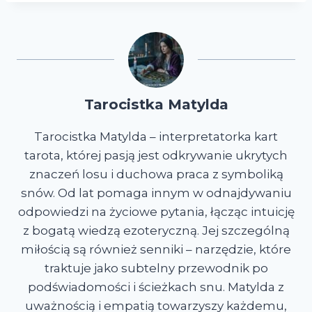
Tarocistka Matylda
Tarocistka Matylda – interpretatorka kart
tarota, której pasją jest odkrywanie ukrytych
znaczeń losu i duchowa praca z symboliką
snów. Od lat pomaga innym w odnajdywaniu
odpowiedzi na życiowe pytania, łącząc intuicję
z bogatą wiedzą ezoteryczną. Jej szczególną
miłością są również senniki – narzędzie, które
traktuje jako subtelny przewodnik po
podświadomości i ścieżkach snu. Matylda z
uważnością i empatią towarzyszy każdemu,