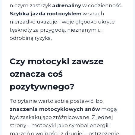
niczym zastrzyk
adrenaliny
w codzienność.
Szybka jazda motocyklem
w snach
nierzadko ukazuje Twoje głęboko ukryte
tęsknoty za przygodą, nieznanym i…
odrobiną ryzyka.
Czy motocykl zawsze
oznacza coś
pozytywnego?
To pytanie warto sobie postawić, bo
znaczenia motocyklowych snów
mogą
być zaskakująco zróżnicowane. Z jednej
strony – motocykl jako symbol energii i
marzeń o wolności, z drugiej – ostrzeżenie