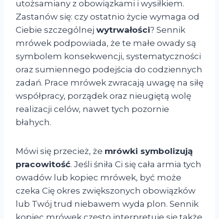
utożsamiany z obowiązkami i wysiłkiem.
Zastanów się: czy ostatnio życie wymaga od
Ciebie szczególnej
wytrwałości
? Sennik
mrówek podpowiada, że te małe owady są
symbolem konsekwencji, systematyczności
oraz sumiennego podejścia do codziennych
zadań. Prace mrówek zwracają uwagę na siłę
współpracy, porządek oraz nieugiętą wolę
realizacji celów, nawet tych pozornie
błahych.
Mówi się przecież, że
mrówki symbolizują
pracowitość
. Jeśli śniła Ci się cała armia tych
owadów lub kopiec mrówek, być może
czeka Cię okres zwiększonych obowiązków
lub Twój trud niebawem wyda plon. Sennik
kopiec mrówek często interpretuje się także