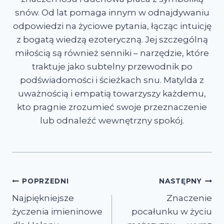
snów. Od lat pomaga innym w odnajdywaniu
odpowiedzi na życiowe pytania, łącząc intuicję
z bogatą wiedzą ezoteryczną. Jej szczególną
miłością są również senniki – narzędzie, które
traktuje jako subtelny przewodnik po
podświadomości i ścieżkach snu. Matylda z
uważnością i empatią towarzyszy każdemu,
kto pragnie zrozumieć swoje przeznaczenie
lub odnaleźć wewnętrzny spokój.
Nawigacja
POPRZEDNI
NASTĘPNY
Najpiękniejsze
Znaczenie
wpisu
życzenia imieninowe
pocałunku w życiu