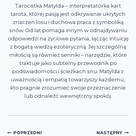
Tarocistka Matylda – interpretatorka kart
tarota, której pasją jest odkrywanie ukrytych
znaczeń losu i duchowa praca z symboliką
snów. Od lat pomaga innym w odnajdywaniu
odpowiedzi na życiowe pytania, łącząc intuicję
z bogatą wiedzą ezoteryczną. Jej szczególną
miłością są również senniki – narzędzie, które
traktuje jako subtelny przewodnik po
podświadomości i ścieżkach snu. Matylda z
uważnością i empatią towarzyszy każdemu,
kto pragnie zrozumieć swoje przeznaczenie
lub odnaleźć wewnętrzny spokój.
Nawigacja
POPRZEDNI
NASTĘPNY