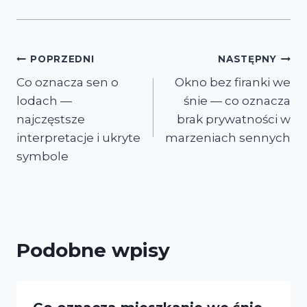
Nawigacja
POPRZEDNI
NASTĘPNY
Co oznacza sen o
Okno bez firanki we
wpisu
lodach —
śnie — co oznacza
najczęstsze
brak prywatności w
interpretacje i ukryte
marzeniach sennych
symbole
Podobne wpisy