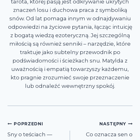
tarota, której pasją jest odkrywanie ukrytych
znaczeń losu i duchowa praca z symboliką
snów. Od lat pomaga innym w odnajdywaniu
odpowiedzi na życiowe pytania, łącząc intuicję
z bogatą wiedzą ezoteryczną. Jej szczególną
miłością są również senniki – narzędzie, które
traktuje jako subtelny przewodnik po
podświadomości i ścieżkach snu. Matylda z
uważnością i empatią towarzyszy każdemu,
kto pragnie zrozumieć swoje przeznaczenie
lub odnaleźć wewnętrzny spokój.
Nawigacja
POPRZEDNI
NASTĘPNY
Sny o teściach —
Co oznacza sen o
wpisu