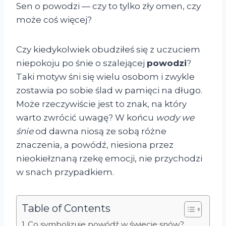
Sen o powodzi — czy to tylko zły omen, czy
może coś więcej?
Czy kiedykolwiek obudziłeś się z uczuciem
niepokoju po śnie o szalejącej
powodzi
?
Taki motyw śni się wielu osobom i zwykle
zostawia po sobie ślad w pamięci na długo.
Może rzeczywiście jest to znak, na który
warto zwrócić uwagę? W końcu
wody we
śnie
od dawna niosą ze sobą różne
znaczenia, a powódź, niesiona przez
nieokiełznaną rzekę emocji, nie przychodzi
w snach przypadkiem.
Table of Contents
Co symbolizuje powódź w świecie snów?