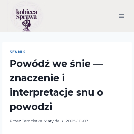
Przejdź
do
treści
SENNIKI
Powódź we śnie —
znaczenie i
interpretacje snu o
powodzi
Przez
Tarocistka Matylda
2025-10-03