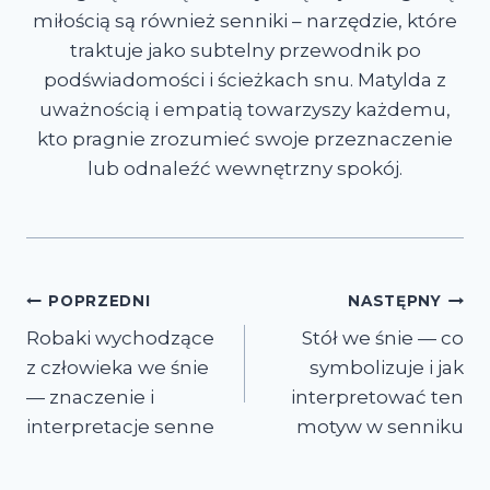
miłością są również senniki – narzędzie, które
traktuje jako subtelny przewodnik po
podświadomości i ścieżkach snu. Matylda z
uważnością i empatią towarzyszy każdemu,
kto pragnie zrozumieć swoje przeznaczenie
lub odnaleźć wewnętrzny spokój.
Nawigacja
POPRZEDNI
NASTĘPNY
Robaki wychodzące
Stół we śnie — co
wpisu
z człowieka we śnie
symbolizuje i jak
— znaczenie i
interpretować ten
interpretacje senne
motyw w senniku