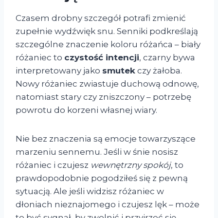
Czasem drobny szczegół potrafi zmienić
zupełnie wydźwięk snu. Senniki podkreślają
szczególne znaczenie koloru różańca – biały
różaniec to
czystość intencji
, czarny bywa
interpretowany jako
smutek
czy żałoba.
Nowy różaniec zwiastuje duchową odnowę,
natomiast stary czy zniszczony – potrzebę
powrotu do korzeni własnej wiary.
Nie bez znaczenia są emocje towarzyszące
marzeniu sennemu. Jeśli w śnie nosisz
różaniec i czujesz
wewnętrzny spokój
, to
prawdopodobnie pogodziłeś się z pewną
sytuacją. Ale jeśli widzisz różaniec w
dłoniach nieznajomego i czujesz lęk – może
to być sygnał, by zwolnić i przyjrzeć się