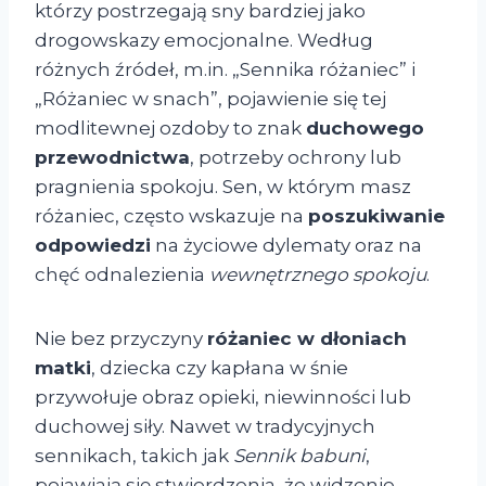
którzy postrzegają sny bardziej jako
drogowskazy emocjonalne. Według
różnych źródeł, m.in. „Sennika różaniec” i
„Różaniec w snach”, pojawienie się tej
modlitewnej ozdoby to znak
duchowego
przewodnictwa
, potrzeby ochrony lub
pragnienia spokoju. Sen, w którym masz
różaniec, często wskazuje na
poszukiwanie
odpowiedzi
na życiowe dylematy oraz na
chęć odnalezienia
wewnętrznego spokoju
.
Nie bez przyczyny
różaniec w dłoniach
matki
, dziecka czy kapłana w śnie
przywołuje obraz opieki, niewinności lub
duchowej siły. Nawet w tradycyjnych
sennikach, takich jak
Sennik babuni
,
pojawiają się stwierdzenia, że widzenie