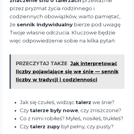
znaczenie snu o talerzach
przeważnie
przez pryzmat życia rodzinnego i
codziennych obowiązków, warto pamiętać,
że
sennik indywidualny
bierze pod uwagę
Twoje własne odczucia. Kluczowe będzie
więc odpowiedzenie sobie na kilka pytań:
PRZECZYTAJ TAKŻE
Jak interpretować
liczby pojawiające się we śnie — sennik
liczby w tradycji i codzienności
Jak się czułeś, widząc
talerz
we śnie?
Czy
talerze były nowe
, czy zniszczone?
Co z nimi robiłeś? Myłeś, nosiłeś, tłukłeś?
Czy
talerz zupy
był pełny, czy pusty?