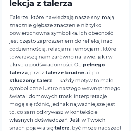
lekcja z talerza
Talerze, które nawiedzają nasze sny, mają
znacznie głębsze znaczenie niż tylko
powierzchowna symbolika. Ich obecność
jest często zaproszeniem do refleksji nad
codziennością, relacjami i emocjami, które
towarzyszą nam zarówno na jawie, jak i w
ukryciu podświadomości. Od
pełnego
talerza
, przez
talerze brudne
aż po
stłuczony talerz
— każdy motyw to małe,
symboliczne lustro naszego wewnętrznego
świata i domowych trosk. Interpretacje
mogą się różnić, jednak najważniejsze jest
to, co sam odkrywasz w kontekście
własnych doświadczeń. Jeśli w Twoich
snach pojawia się
talerz
, być może nadszedł