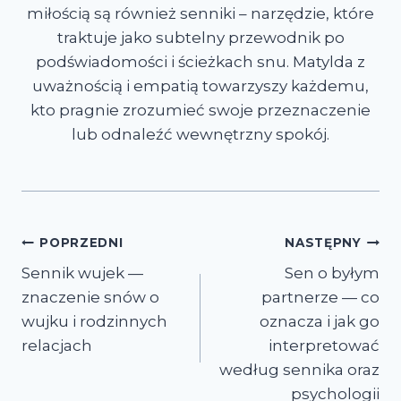
miłością są również senniki – narzędzie, które
traktuje jako subtelny przewodnik po
podświadomości i ścieżkach snu. Matylda z
uważnością i empatią towarzyszy każdemu,
kto pragnie zrozumieć swoje przeznaczenie
lub odnaleźć wewnętrzny spokój.
Nawigacja
POPRZEDNI
NASTĘPNY
Sennik wujek —
Sen o byłym
wpisu
znaczenie snów o
partnerze — co
wujku i rodzinnych
oznacza i jak go
relacjach
interpretować
według sennika oraz
psychologii