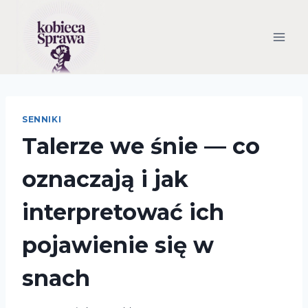
Przejdź
do
treści
SENNIKI
Talerze we śnie — co
oznaczają i jak
interpretować ich
pojawienie się w
snach