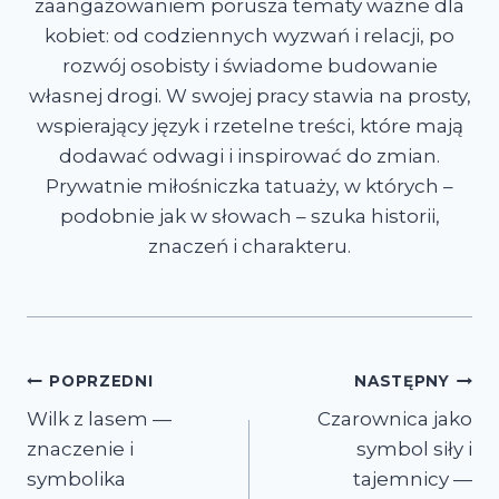
zaangażowaniem porusza tematy ważne dla
kobiet: od codziennych wyzwań i relacji, po
rozwój osobisty i świadome budowanie
własnej drogi. W swojej pracy stawia na prosty,
wspierający język i rzetelne treści, które mają
dodawać odwagi i inspirować do zmian.
Prywatnie miłośniczka tatuaży, w których –
podobnie jak w słowach – szuka historii,
znaczeń i charakteru.
Nawigacja
POPRZEDNI
NASTĘPNY
Wilk z lasem —
Czarownica jako
wpisu
znaczenie i
symbol siły i
symbolika
tajemnicy —