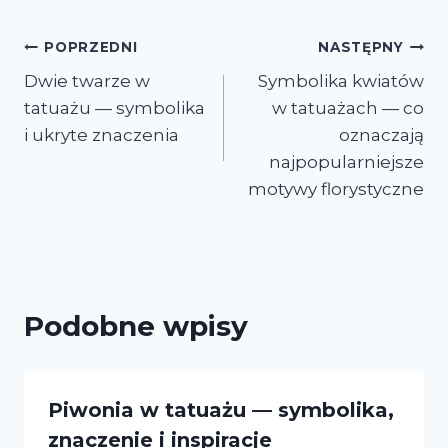
Nawigacja
POPRZEDNI
NASTĘPNY
Dwie twarze w
Symbolika kwiatów
wpisu
tatuażu — symbolika
w tatuażach — co
i ukryte znaczenia
oznaczają
najpopularniejsze
motywy florystyczne
Podobne wpisy
Piwonia w tatuażu — symbolika,
znaczenie i inspiracje