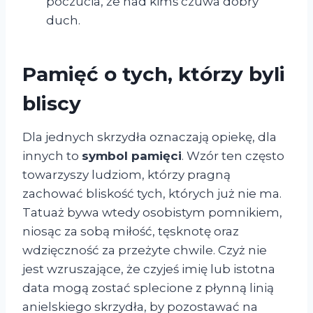
poczucia, że nad kimś czuwa dobry
duch.
Pamięć o tych, którzy byli
bliscy
Dla jednych skrzydła oznaczają opiekę, dla
innych to
symbol pamięci
. Wzór ten często
towarzyszy ludziom, którzy pragną
zachować bliskość tych, których już nie ma.
Tatuaż bywa wtedy osobistym pomnikiem,
niosąc za sobą miłość, tęsknotę oraz
wdzięczność za przeżyte chwile. Czyż nie
jest wzruszające, że czyjeś imię lub istotna
data mogą zostać splecione z płynną linią
anielskiego skrzydła, by pozostawać na