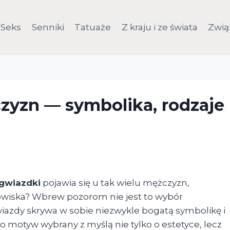
Seks
Senniki
Tatuaże
Z kraju i ze świata
Zwią
zyzn — symbolika, rodzaje
 gwiazdki
pojawia się u tak wielu mężczyzn,
dowiska? Wbrew pozorom nie jest to wybór
wiazdy skrywa w sobie niezwykle bogatą symbolikę i
to motyw wybrany z myślą nie tylko o estetyce, lecz