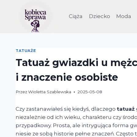
Przejdź
do
Ciąża
Dziecko
Moda
treści
TATUAŻE
Tatuaż gwiazdki u mężc
i znaczenie osobiste
Przez
Wioletta Szablewska
2025-05-08
Czy zastanawiałeś się kiedyś, dlaczego
tatuaż
niezależnie od ich wieku, charakteru czy śro
przypadkowy. Prosta, ale intrygująca forma g
niesie ze sobą historie pełne znaczeń. Często 