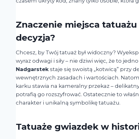
czasem ukryty kod, znany tylko osobie, która g
Znaczenie miejsca tatuażu
decyzja?
Chcesz, by Twój tatuaż był widoczny? Wyeksp
wyraz odwagi i siły – nie dziwi więc, że to jed
Nadgarstek
staje się swoistą „kotwicą” przy
wewnętrznych zasadach i wartościach. Natom
karku stawia na kameralny przekaz – delikatny
potrafią go rozszyfrować. Ostatecznie to właś
charakter i unikalną symbolikę tatuażu.
Tatuaże gwiazdek w histori