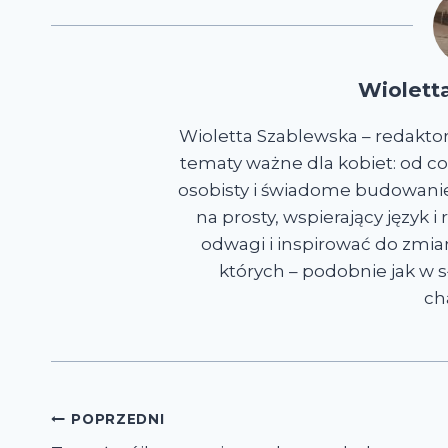
Wiolett
Wioletta Szablewska – redakto
tematy ważne dla kobiet: od co
osobisty i świadome budowanie 
na prosty, wspierający język 
odwagi i inspirować do zmian
których – podobnie jak w sł
ch
Nawigacja
POPRZEDNI