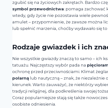
zgubić się na życiowych zakrętach. Bardzo czę
symbol przewodnictwa
: pomaga zachować ku
wtedy, gdy życie nie pozostawia wiele pewnośc
amulet – przypomnienie, że zawsze można licz
lub spełnić marzenia, choćby wydawało się to 
Rodzaje gwiazdek i ich zna
Nie wszystkie gwiazdy znaczą to samo – ich ksz
tatuażu. Najczęstszy wybór pada na
pięciora
ochronę przed przeciwnościami. Klimat żeglar
polarną
lub nautyczną – znak, że niezależnie o
kierunek. Warto zauważyć, że niektórzy wybie
tradycji religijnej, dla podkreślenia swojej toż
Coraz popularniejsze stają się także nowocze
osobiste odniesienia.