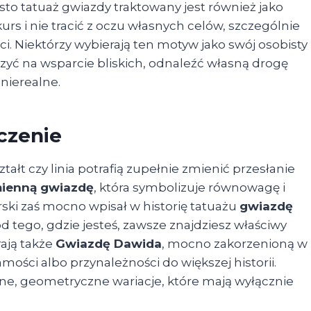
sto tatuaż gwiazdy traktowany jest również jako
rs i nie tracić z oczu własnych celów, szczególnie
i. Niektórzy wybierają ten motyw jako swój osobisty
yć na wsparcie bliskich, odnaleźć własną drogę
nierealne.
czenie
tałt czy linia potrafią zupełnie zmienić przesłanie
mienną gwiazdę
, która symbolizuje równowagę i
ski zaś mocno wpisał w historię tatuażu
gwiazdę
d tego, gdzie jesteś, zawsze znajdziesz właściwy
rają także
Gwiazdę Dawida
, mocno zakorzenioną w
samości albo przynależności do większej historii.
sne, geometryczne wariacje, które mają wyłącznie