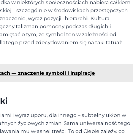
zdka w niektórych społecznościach nabiera całkiem
skiej – szczególnie w środowiskach przestępczych –
czenie, wyraz pozycji i hierarchii. Kultura
łączny talizman pomocny podczas długich i
miętać o tym, że symbol ten w zależności od
dlatego przed zdecydowaniem się na taki tatuaż
żach — znaczenie symboli i inspiracje
ki
iami i wyraz uporu, dla innego – subtelny ukłon w
 ważnych życiowych zmian. Sama uniwersalność tego
ania mu własnej treści. To od Ciebie zależy, co