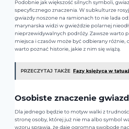
Podobnie jak większość silnych symboli, gwia
specyficznego znaczenia. W subkulturze rosyj
gwiazdy noszone na ramionach to nie lada odzna
marynarska widzi w gwieździe polarnej nieod
nieprzewidywalnych podróży. Zawsze warto pa
miejsca i czasów może być odbierany różnie, 
warto poznać historie, jakie z nim się wiążą.
PRZECZYTAJ TAKŻE
Fazy księżyca w tatua
Osobiste znaczenie gwiazd
Dla jednego będzie to motyw walki z trudnośc
stronę osoby, której już nie ma albo symbol
wzoru sprawia, że daje ogromną swobodę nadaw