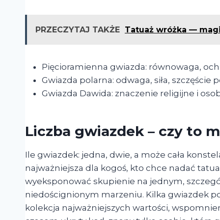
PRZECZYTAJ TAKŻE
Tatuaż wróżka — magia
Pięcioramienna gwiazda: równowaga, ochr
Gwiazda polarna: odwaga, siła, szczęście 
Gwiazda Dawida: znaczenie religijne i osobi
Liczba gwiazdek – czy to 
Ile gwiazdek: jedna, dwie, a może cała konstel
najważniejsza dla kogoś, kto chce nadać tatu
wyeksponować skupienie na jednym, szczegól
niedoścignionym marzeniu. Kilka gwiazdek poja
kolekcja najważniejszych wartości, wspomnień