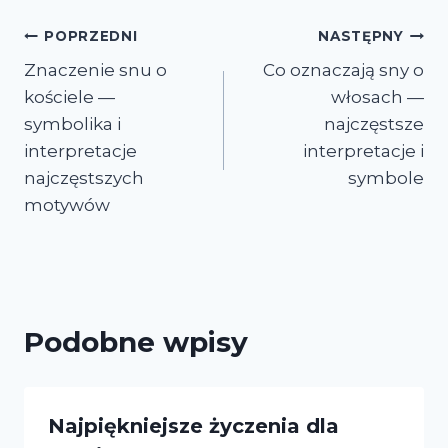
Nawigacja
POPRZEDNI
NASTĘPNY
Znaczenie snu o
Co oznaczają sny o
wpisu
kościele —
włosach —
symbolika i
najczęstsze
interpretacje
interpretacje i
najczęstszych
symbole
motywów
Podobne wpisy
Najpiękniejsze życzenia dla