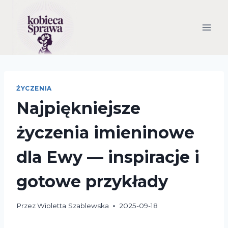
Przejdź
do
treści
ŻYCZENIA
Najpiękniejsze
życzenia imieninowe
dla Ewy — inspiracje i
gotowe przykłady
Przez
Wioletta Szablewska
2025-09-18