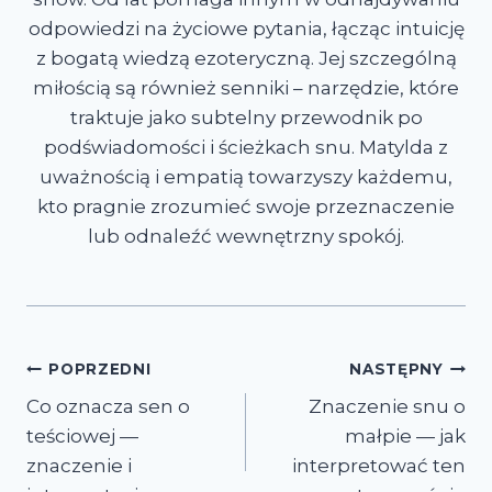
odpowiedzi na życiowe pytania, łącząc intuicję
z bogatą wiedzą ezoteryczną. Jej szczególną
miłością są również senniki – narzędzie, które
traktuje jako subtelny przewodnik po
podświadomości i ścieżkach snu. Matylda z
uważnością i empatią towarzyszy każdemu,
kto pragnie zrozumieć swoje przeznaczenie
lub odnaleźć wewnętrzny spokój.
Nawigacja
POPRZEDNI
NASTĘPNY
Co oznacza sen o
Znaczenie snu o
wpisu
teściowej —
małpie — jak
znaczenie i
interpretować ten