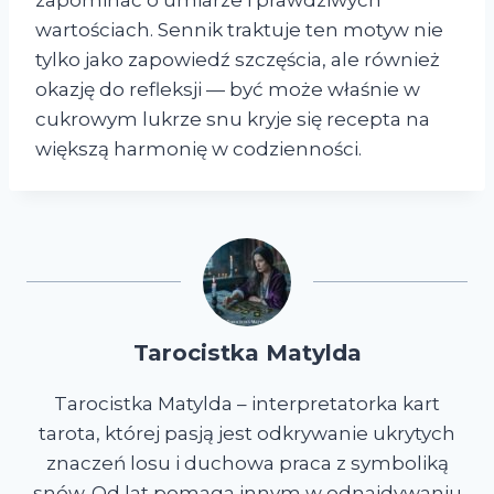
zapominać o umiarze i prawdziwych
wartościach. Sennik traktuje ten motyw nie
tylko jako zapowiedź szczęścia, ale również
okazję do refleksji — być może właśnie w
cukrowym lukrze snu kryje się recepta na
większą harmonię w codzienności.
Tarocistka Matylda
Tarocistka Matylda – interpretatorka kart
tarota, której pasją jest odkrywanie ukrytych
znaczeń losu i duchowa praca z symboliką
snów. Od lat pomaga innym w odnajdywaniu