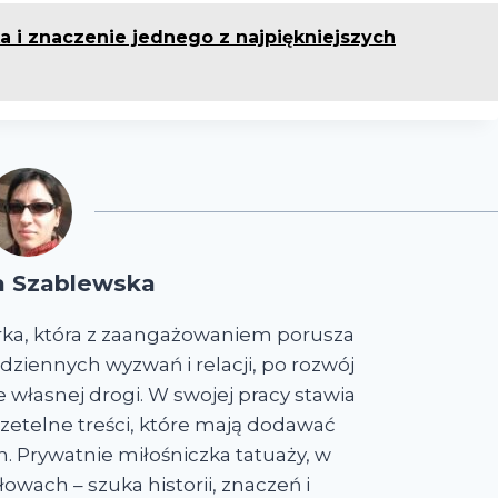
a i znaczenie jednego z najpiękniejszych
a Szablewska
rka, która z zaangażowaniem porusza
dziennych wyzwań i relacji, po rozwój
własnej drogi. W swojej pracy stawia
i rzetelne treści, które mają dodawać
. Prywatnie miłośniczka tatuaży, w
owach – szuka historii, znaczeń i