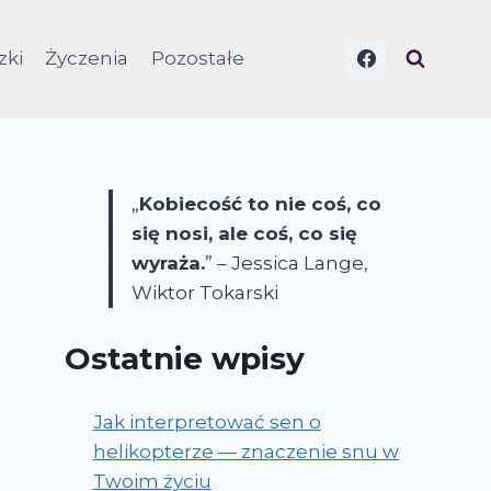
zki
Życzenia
Pozostałe
„
Kobiecość to nie coś, co
się nosi, ale coś, co się
wyraża.
” – Jessica Lange,
Wiktor Tokarski
Ostatnie wpisy
Jak interpretować sen o
helikopterze — znaczenie snu w
Twoim życiu