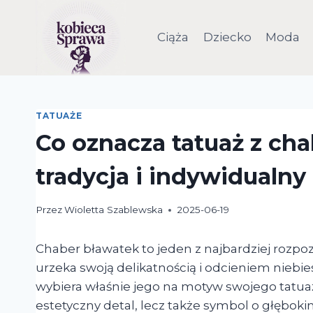
Przejdź
do
Ciąża
Dziecko
Moda
treści
TATUAŻE
Co oznacza tatuaż z ch
tradycja i indywidualny
Przez
Wioletta Szablewska
2025-06-19
Chaber bławatek to jeden z najbardziej rozp
urzeka swoją delikatnością i odcieniem niebie
wybiera właśnie jego na motyw swojego tatua
estetyczny detal, lecz także symbol o głębok