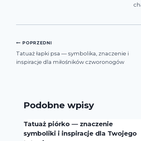
ch
Nawigacja
POPRZEDNI
Tatuaż łapki psa — symbolika, znaczenie i
wpisu
inspiracje dla miłośników czworonogów
Podobne wpisy
Tatuaż piórko — znaczenie
symboliki i inspiracje dla Twojego