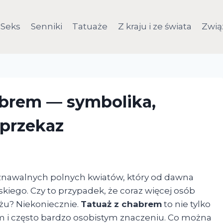
Seks
Senniki
Tatuaże
Z kraju i ze świata
Zwią
abrem — symbolika,
 przekaz
oznawalnych polnych kwiatów, który od dawna
skiego. Czy to przypadek, że coraz więcej osób
żu? Niekoniecznie.
Tatuaż z chabrem
to nie tylko
im i często bardzo osobistym znaczeniu. Co można