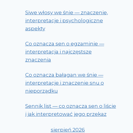
Siwe włosy we śnie — znaczenie,
interpretacje i psychologiczne
aspekty
Co oznacza sen o egzaminie —
interpretacja i najczęstsze
znaczenia
Co oznacza bałagan we śnie —
interpretacje i znaczenie snu o
nieporządku
Sennik list — co oznacza sen o liście
i jak interpretować jego przekaz
sierpień 2026