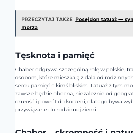
PRZECZYTAJ TAKŻE
Posejdon tatuaż — sym
morza
Tęsknota i pamięć
Chaber odgrywa szczególną rolę w polskiej tr
osobom, które mieszkają z dala od rodzinnych
sercu pamięć o kimś bliskim. Tatuaż z tym m
zawsze będzie obecna, niezależnie od geograf
czułość i powrót do korzeni, dlatego bywa wy
przywiązane do rodzinnej ziemi.
Chaber – skromność i natu