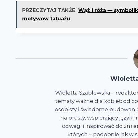
PRZECZYTAJ TAKŻE
Wąż i róża — symbolik
motywów tatuażu
Wiolett
Wioletta Szablewska – redakto
tematy ważne dla kobiet: od co
osobisty i świadome budowanie 
na prosty, wspierający język 
odwagi i inspirować do zmian
których – podobnie jak w sł