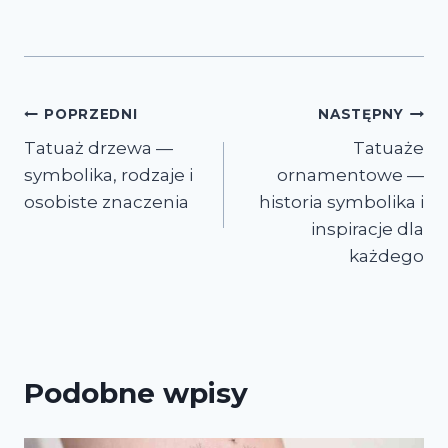
Nawigacja
POPRZEDNI
NASTĘPNY
Tatuaż drzewa —
Tatuaże
wpisu
symbolika, rodzaje i
ornamentowe —
osobiste znaczenia
historia symbolika i
inspiracje dla
każdego
Podobne wpisy