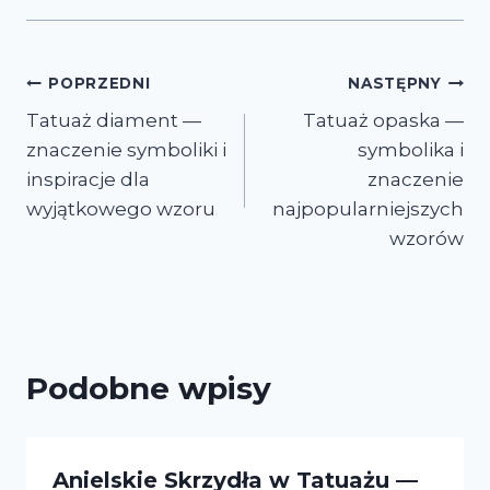
Nawigacja
POPRZEDNI
NASTĘPNY
Tatuaż diament —
Tatuaż opaska —
wpisu
znaczenie symboliki i
symbolika i
inspiracje dla
znaczenie
wyjątkowego wzoru
najpopularniejszych
wzorów
Podobne wpisy
Anielskie Skrzydła w Tatuażu —