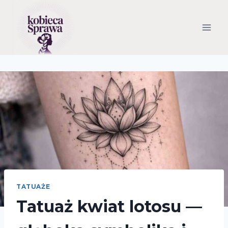
Przejdź
do
treści
TATUAŻE
Tatuaż kwiat lotosu —