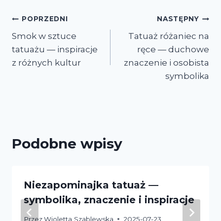
Nawigacja
POPRZEDNI
NASTĘPNY
Smok w sztuce
Tatuaż różaniec na
wpisu
tatuażu — inspiracje
ręce — duchowe
z różnych kultur
znaczenie i osobista
symbolika
Podobne wpisy
Niezapominajka tatuaż —
symbolika, znaczenie i inspiracje
Przez
Wioletta Szablewska
2025-07-23