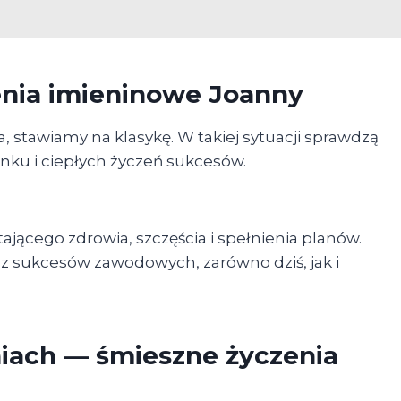
zenia imieninowe Joanny
na, stawiamy na klasykę. W takiej sytuacji sprawdzą
nku i ciepłych życzeń sukcesów.
tającego zdrowia, szczęścia i spełnienia planów.
z sukcesów zawodowych, zarówno dziś, jak i
iach — śmieszne życzenia