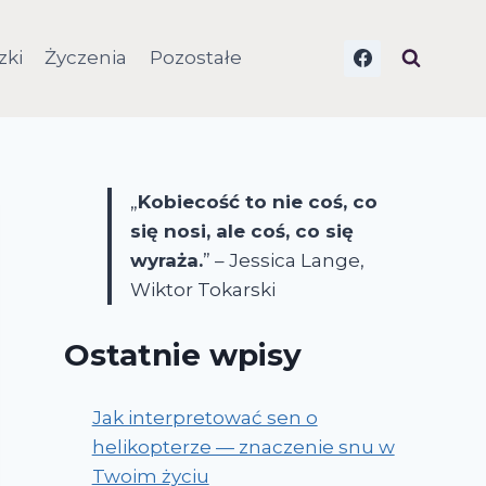
zki
Życzenia
Pozostałe
„
Kobiecość to nie coś, co
się nosi, ale coś, co się
wyraża.
” – Jessica Lange,
Wiktor Tokarski
Ostatnie wpisy
Jak interpretować sen o
helikopterze — znaczenie snu w
Twoim życiu