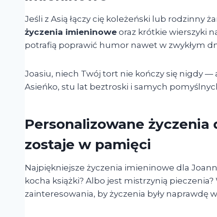
Jeśli z Asią łączy cię koleżeński lub rodzinny ż
życzenia imieninowe
oraz krótkie wierszyki 
potrafią poprawić humor nawet w zwykłym dn
Joasiu, niech Twój tort nie kończy się nigdy —
Asieńko, stu lat beztroski i samych pomyślny
Personalizowane życzenia d
zostaje w pamięci
Najpiękniejsze życzenia imieninowe dla Joanny
kocha książki? Albo jest mistrzynią pieczeni
zainteresowania, by życzenia były naprawdę w