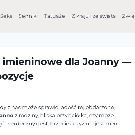
Seks
Senniki
Tatuaże
Z kraju i ze świata
Zwią
a imieninowe dla Joanny —
pozycje
żdy z nas może sprawić radość tej obdarzonej
oanno
z rodziny, bliska przyjaciółka, czy może
 i serdeczny gest. Przecież czyż nie jest miło