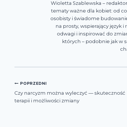
Wioletta Szablewska – redakto
tematy ważne dla kobiet: od co
osobisty i świadome budowanie 
na prosty, wspierający język 
odwagi i inspirować do zmian
których – podobnie jak w sł
ch
Nawigacja
POPRZEDNI
Czy narcyzm można wyleczyć — skuteczność
wpisu
terapii i możliwości zmiany