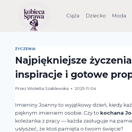
Przejdź
do
Ciąża
Dziecko
Moda
treści
ŻYCZENIA
Najpiękniejsze życzeni
inspiracje i gotowe pro
Przez
Wioletta Szablewska
2025-11-04
Imieniny Joanny to wyjątkowy dzień, kiedy ka
pięknym imieniem osobie. Czy to
kochana J
koleżanka z pracy — każda zasługuje na pamięć
usłyszeć, że ktoś pamięta o twoim święcie?