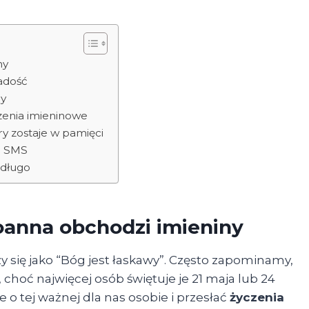
ny
radość
ny
zenia imieninowe
ry zostaje w pamięci
b SMS
 długo
joanna obchodzi imieniny
y się jako “Bóg jest łaskawy”. Często zapominamy,
choć najwięcej osób świętuje je 21 maja lub 24
 o tej ważnej dla nas osobie i przesłać
życzenia