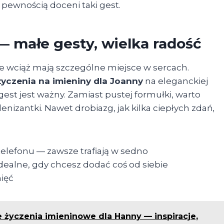
 pewnością doceni taki gest.
— małe gesty, wielka radość
sce wciąż mają szczególne miejsce w sercach.
życzenia na imieniny dla Joanny
na eleganckiej
gest jest ważny. Zamiast pustej formułki, warto
nizantki. Nawet drobiazg, jak kilka ciepłych zdań,
telefonu — zawsze trafiają w sedno
dealne, gdy chcesz dodać coś od siebie
mięć
 życzenia imieninowe dla Hanny — inspiracje,