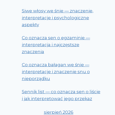
Siwe włosy we śnie — znaczenie,
interpretacje i psychologiczne
aspekty
Co oznacza sen o egzaminie —
interpretacja i najczęstsze
znaczenia
Co oznacza bałagan we śnie —
interpretacje i znaczenie snu o
nieporządku
Sennik list — co oznacza sen o liście
i jak interpretować jego przekaz
sierpień 2026