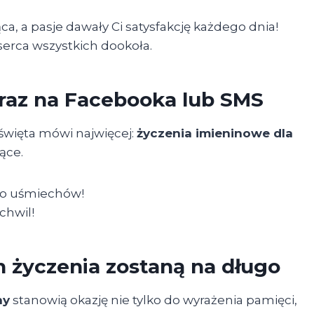
a, a pasje dawały Ci satysfakcję każdego dnia!
serca wszystkich dookoła.
raz na Facebooka lub SMS
święta mówi najwięcej:
życzenia imieninowe dla
ące.
wo uśmiechów!
chwil!
ch życzenia zostaną na długo
ny
stanowią okazję nie tylko do wyrażenia pamięci,