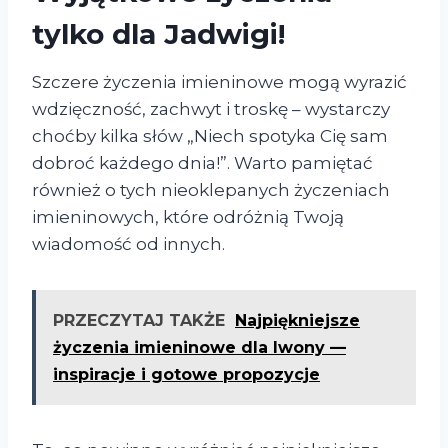
tylko dla Jadwigi!
Szczere życzenia imieninowe mogą wyrazić
wdzięczność, zachwyt i troskę – wystarczy
choćby kilka słów „Niech spotyka Cię sam
dobroć każdego dnia!”. Warto pamiętać
również o tych nieoklepanych życzeniach
imieninowych, które odróżnią Twoją
wiadomość od innych.
PRZECZYTAJ TAKŻE
Najpiękniejsze
życzenia imieninowe dla Iwony —
inspiracje i gotowe propozycje