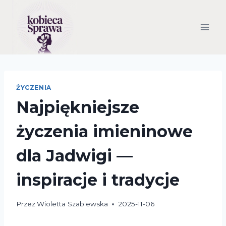
Przejdź
do
treści
ŻYCZENIA
Najpiękniejsze
życzenia imieninowe
dla Jadwigi —
inspiracje i tradycje
Przez
Wioletta Szablewska
2025-11-06